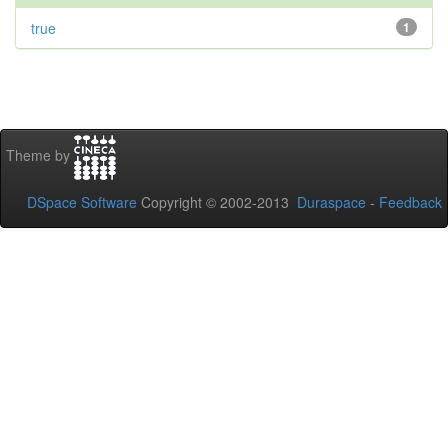
true
1
Theme by
DSpace Software
Copyright © 2002-2013
Duraspace
-
Feedback