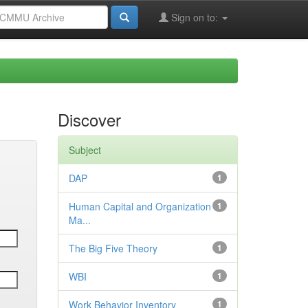
Sign on to:
Discover
Subject
DAP
1
Human Capital and Organization
1
Ma...
The Big Five Theory
1
WBI
1
Work Behavior Inventory
1