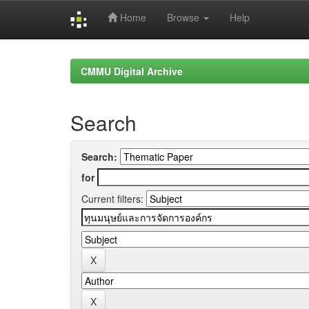
Home
Browse
Help
Skip
navigation
CMMU Digital Archive
Search
Search:
for
Current filters: