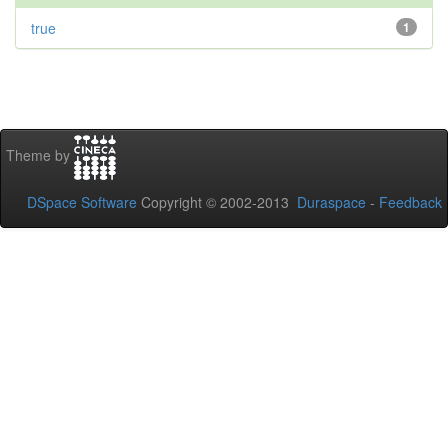
true
1
Theme by
DSpace Software
Copyright © 2002-2013
Duraspace
-
Feedback