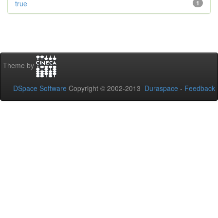
true
1
Theme by
DSpace Software
Copyright © 2002-2013
Duraspace
-
Feedback