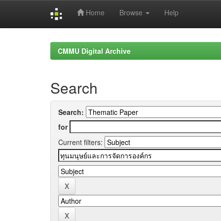
Home
Browse
Help
Skip
navigation
CMMU Digital Archive
Search
Search:
for
Current filters: