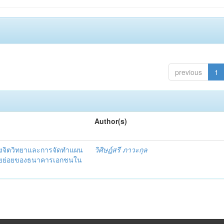
previous
1
Author(s)
งจิตวิทยาและการจัดทำแผน
วิศิษฎ์สรี ภาวะกุล
อรายย่อยของธนาคารเอกชนใน