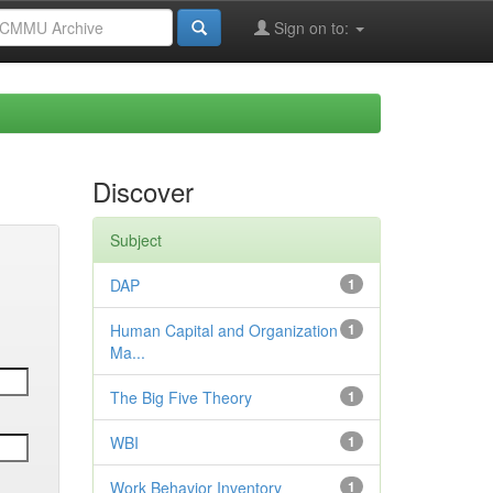
Sign on to:
Discover
Subject
DAP
1
Human Capital and Organization
1
Ma...
The Big Five Theory
1
WBI
1
Work Behavior Inventory
1