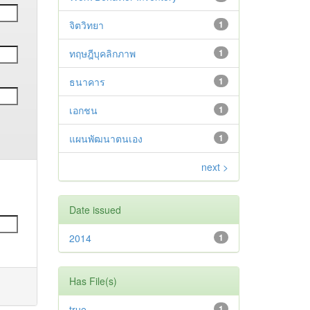
จิตวิทยา
1
ทฤษฎีบุคลิกภาพ
1
ธนาคาร
1
เอกชน
1
แผนพัฒนาตนเอง
1
next >
Date issued
2014
1
Has File(s)
true
1