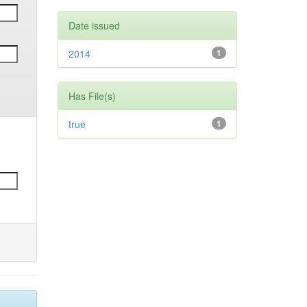
Date issued
2014
1
Has File(s)
true
1