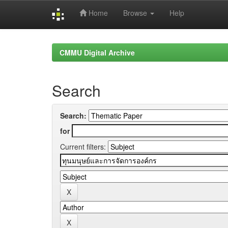
Home
Browse
Help
Skip
navigation
CMMU Digital Archive
Search
Search:
for
Current filters: