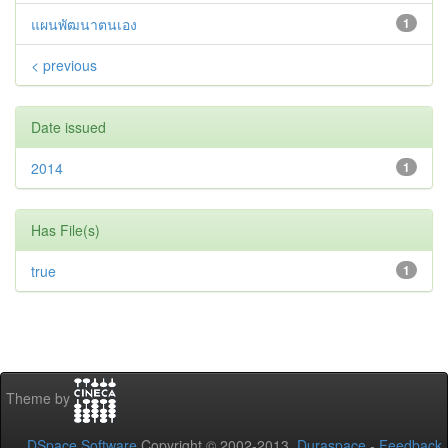
แผนพัฒนาตนเอง
1
< previous
Date issued
2014
1
Has File(s)
true
1
Theme by
DSpace Software
Copyright © 2002-2013
Duraspace
-
Feedback