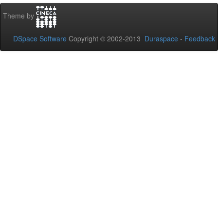
Theme by
DSpace Software
Copyright © 2002-2013
Duraspace
-
Feedback