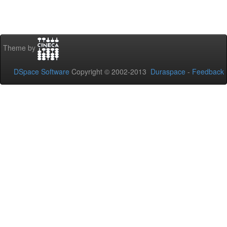
Theme by
DSpace Software
Copyright © 2002-2013
Duraspace
-
Feedback