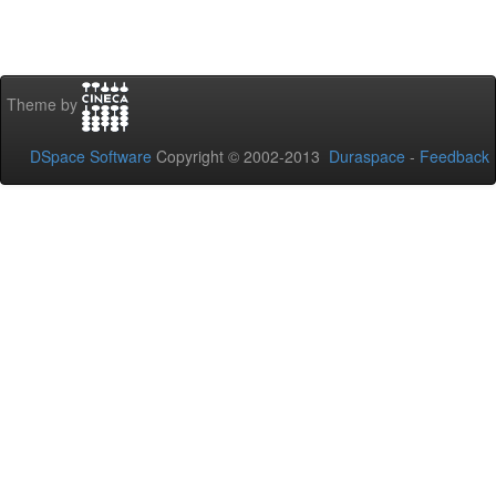
Theme by
DSpace Software
Copyright © 2002-2013
Duraspace
-
Feedback