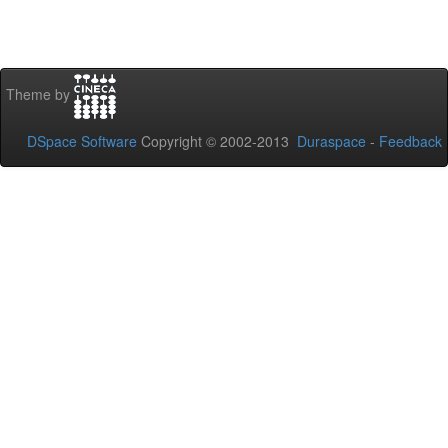
Theme by
DSpace Software
Copyright © 2002-2013
Duraspace
-
Feedback