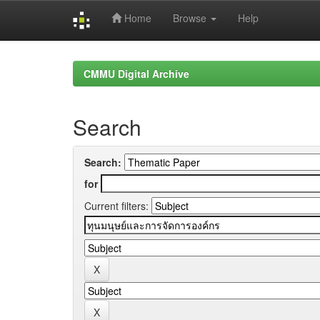
Home
Browse
Help
Skip
navigation
CMMU Digital Archive
Search
Search:
for
Current filters: