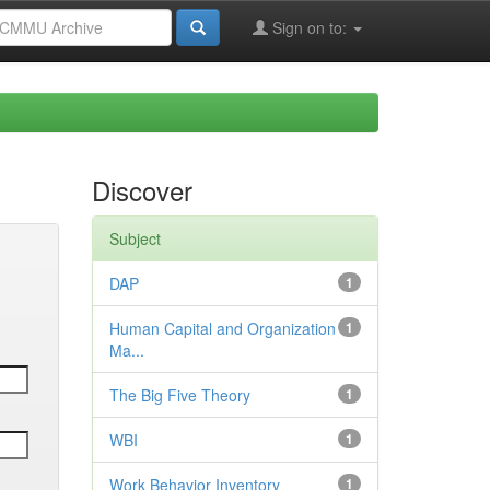
Sign on to:
Discover
Subject
DAP
1
Human Capital and Organization
1
Ma...
The Big Five Theory
1
WBI
1
Work Behavior Inventory
1