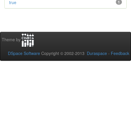
true
1
Theme by
DSpace Software
Copyright © 2002-2013
Duraspace
-
Feedback