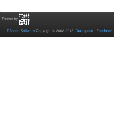
Theme by
DSpace Software
Copyright © 2002-2013
Duraspace
-
Feedback