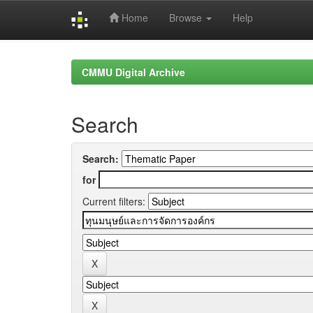
Home
Browse
Help
Skip
navigation
CMMU Digital Archive
Search
Search:
for
Current filters: