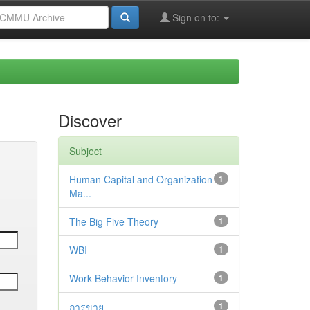
Sign on to:
Discover
Subject
Human Capital and Organization
1
Ma...
The Big Five Theory
1
WBI
1
Work Behavior Inventory
1
การขาย
1