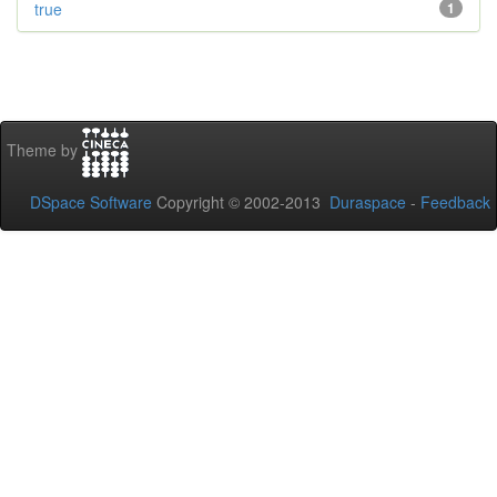
true
1
Theme by
DSpace Software
Copyright © 2002-2013
Duraspace
-
Feedback