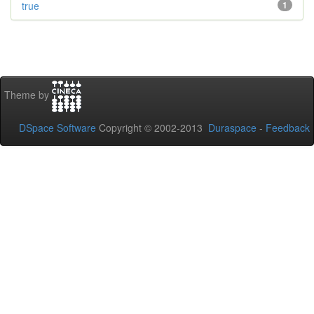
true
1
Theme by
DSpace Software
Copyright © 2002-2013
Duraspace
-
Feedback