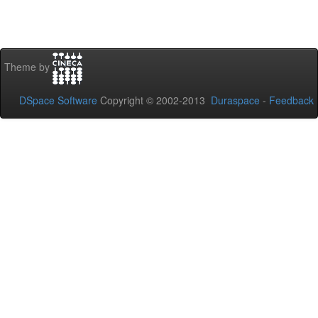
Theme by
DSpace Software
Copyright © 2002-2013
Duraspace
-
Feedback