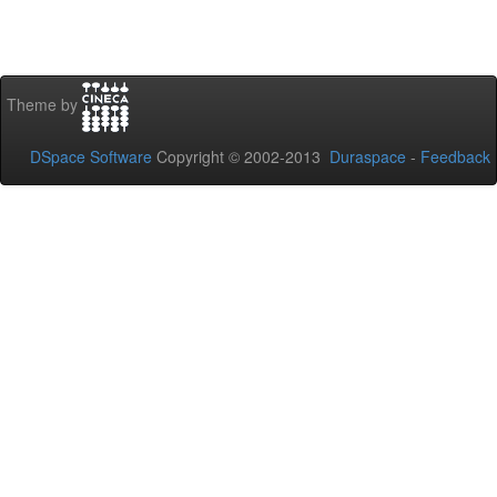
Theme by
DSpace Software
Copyright © 2002-2013
Duraspace
-
Feedback