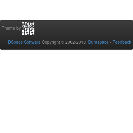
Theme by
DSpace Software
Copyright © 2002-2013
Duraspace
-
Feedback