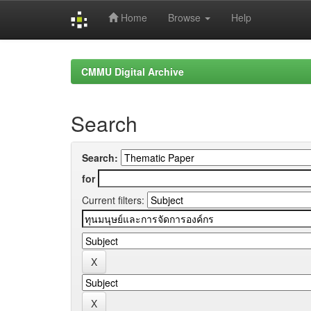
Home
Browse
Help
Skip
navigation
CMMU Digital Archive
Search
Search:
for
Current filters: