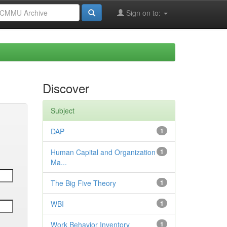
Sign on to:
Discover
Subject
DAP
1
Human Capital and Organization
1
Ma...
The Big Five Theory
1
WBI
1
Work Behavior Inventory
1