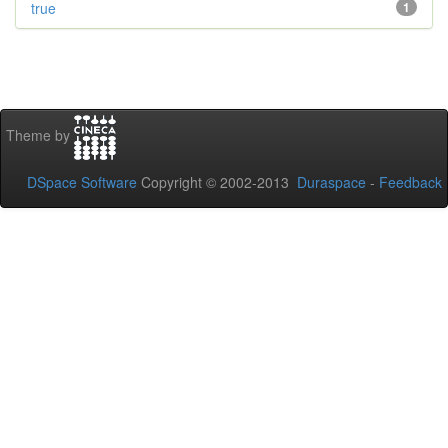
true
1
Theme by
DSpace Software
Copyright © 2002-2013
Duraspace
-
Feedback