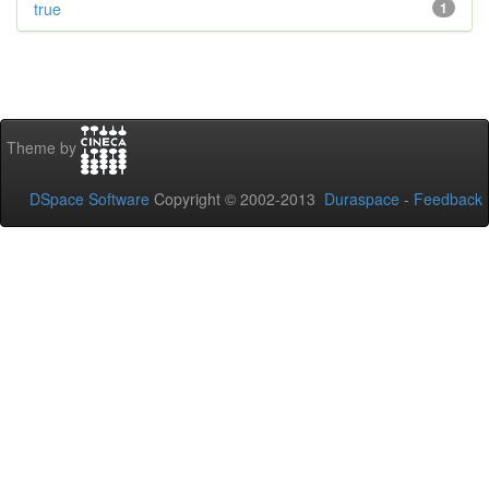
true
1
Theme by
DSpace Software
Copyright © 2002-2013
Duraspace
-
Feedback