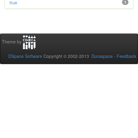
true
1
Theme by
DSpace Software
Copyright © 2002-2013
Duraspace
-
Feedback