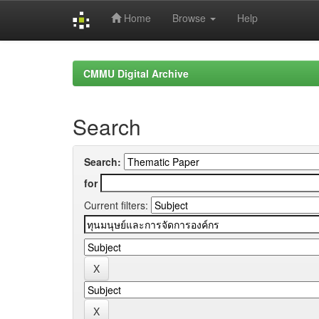
Home
Browse
Help
Skip
navigation
CMMU Digital Archive
Search
Search:
for
Current filters: