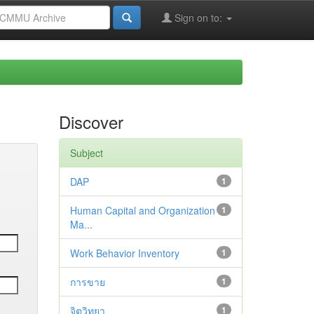
Sign on to:
Discover
Subject
DAP
1
Human Capital and Organization
1
Ma...
Work Behavior Inventory
1
การขาย
1
จิตวิทยา
1