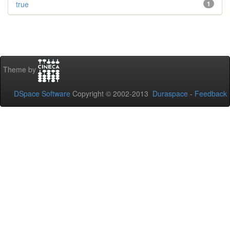
true
1
Theme by
DSpace Software
Copyright © 2002-2013
Duraspace
-
Feedback