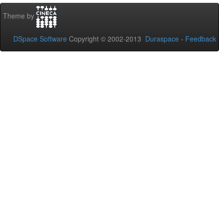
Theme by
DSpace Software
Copyright © 2002-2013
Duraspace
-
Feedback