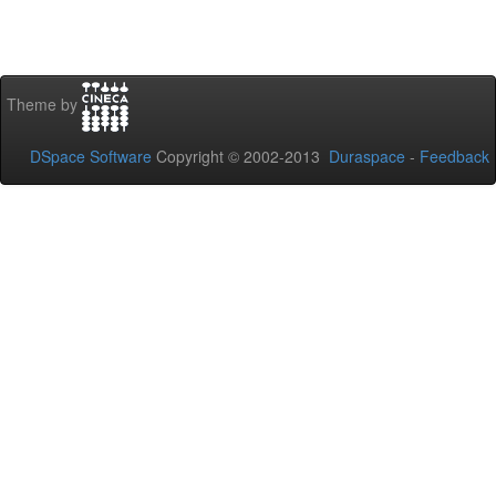
Theme by
DSpace Software
Copyright © 2002-2013
Duraspace
-
Feedback