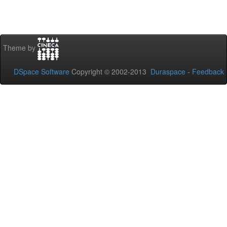
Theme by
DSpace Software
Copyright © 2002-2013
Duraspace
-
Feedback