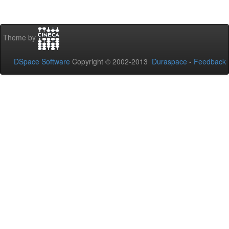
Theme by
DSpace Software
Copyright © 2002-2013
Duraspace
-
Feedback