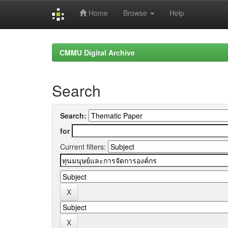
Home
Browse
Help
Skip
navigation
CMMU Digital Archive
Search
Search:
for
Current filters: