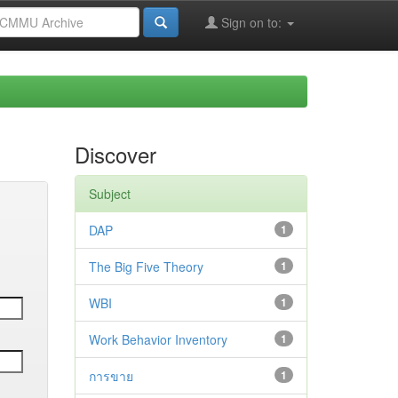
Sign on to:
Discover
Subject
DAP
1
The Big Five Theory
1
WBI
1
Work Behavior Inventory
1
การขาย
1