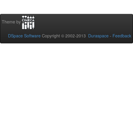
Theme by
DSpace Software
Copyright © 2002-2013
Duraspace
-
Feedback