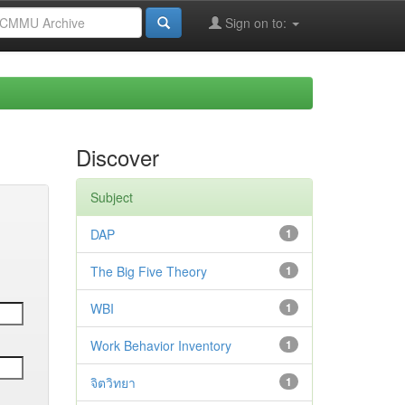
Sign on to:
Discover
Subject
DAP
1
The Big Five Theory
1
WBI
1
Work Behavior Inventory
1
จิตวิทยา
1