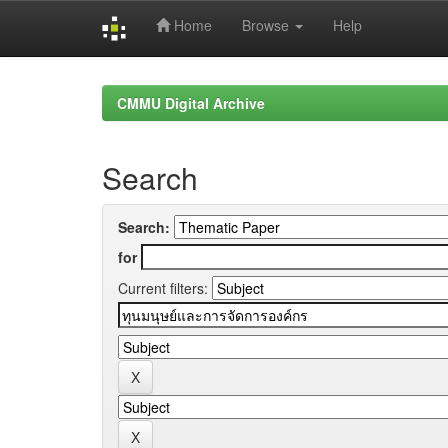
Home
Browse
Help
Skip
navigation
CMMU Digital Archive
Search
Search:
for
Current filters: