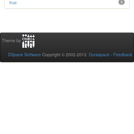
true
1
Theme by
DSpace Software
Copyright © 2002-2013
Duraspace
-
Feedback