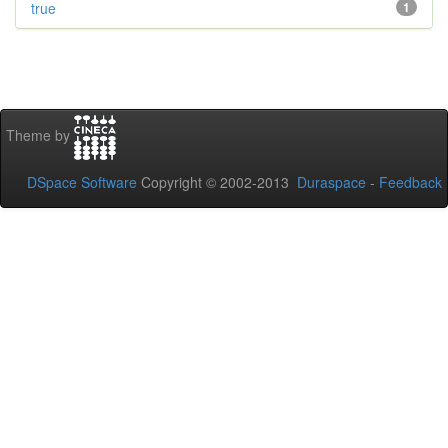
true
1
Theme by
DSpace Software
Copyright © 2002-2013
Duraspace
-
Feedback