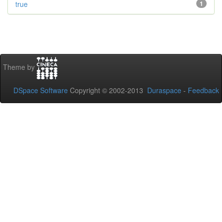
true
1
Theme by
DSpace Software
Copyright © 2002-2013
Duraspace
-
Feedback