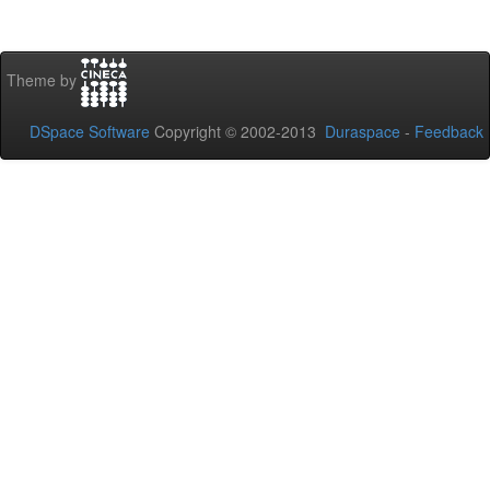
Theme by
DSpace Software
Copyright © 2002-2013
Duraspace
-
Feedback