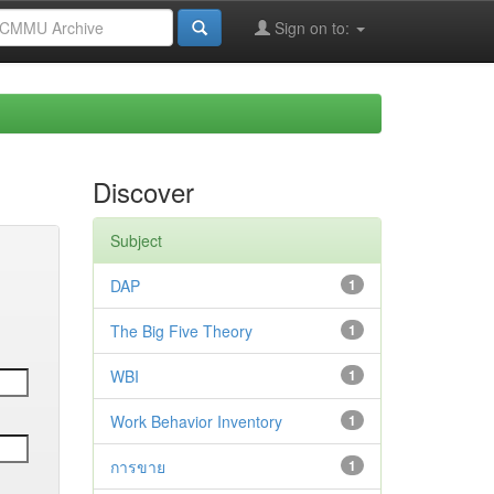
Sign on to:
Discover
Subject
DAP
1
The Big Five Theory
1
WBI
1
Work Behavior Inventory
1
การขาย
1