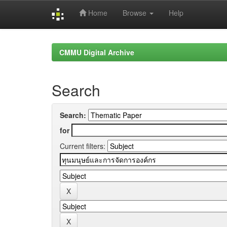
Home
Browse
Help
Skip
navigation
CMMU Digital Archive
Search
Search:
for
Current filters: