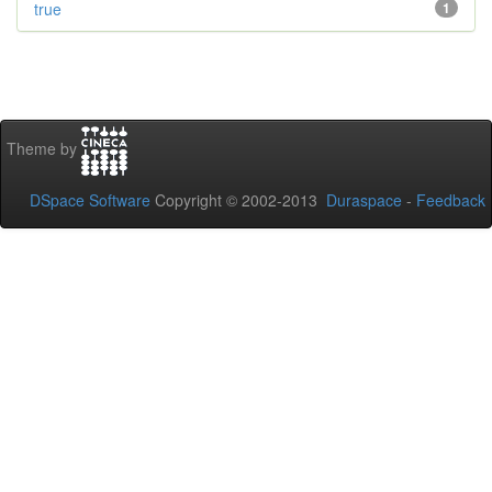
true
1
Theme by
DSpace Software
Copyright © 2002-2013
Duraspace
-
Feedback