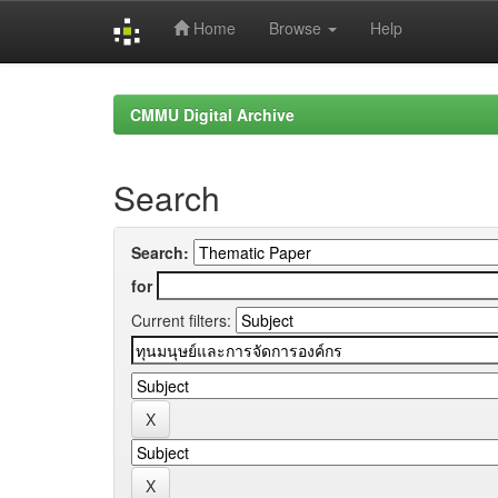
Home
Browse
Help
Skip
navigation
CMMU Digital Archive
Search
Search:
for
Current filters: