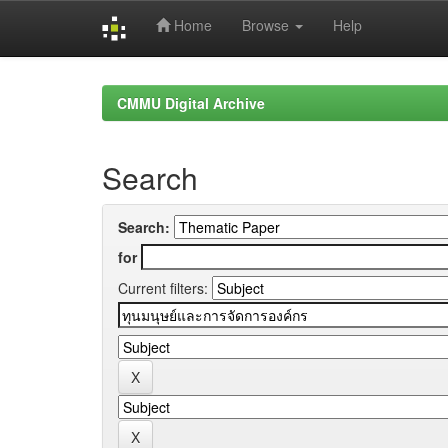
Home
Browse
Help
Skip
navigation
CMMU Digital Archive
Search
Search:
for
Current filters: