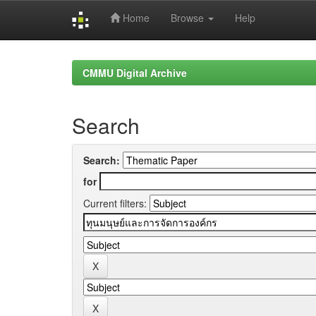
Home
Browse
Help
Skip
navigation
CMMU Digital Archive
Search
Search:
for
Current filters: