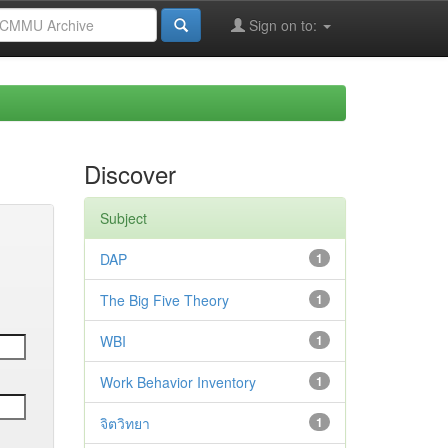
Sign on to:
Discover
Subject
DAP
1
The Big Five Theory
1
WBI
1
Work Behavior Inventory
1
จิตวิทยา
1