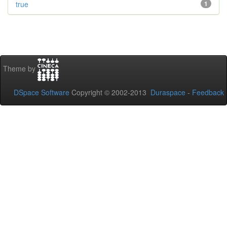
true
1
Theme by
DSpace Software
Copyright © 2002-2013
Duraspace
-
Feedback