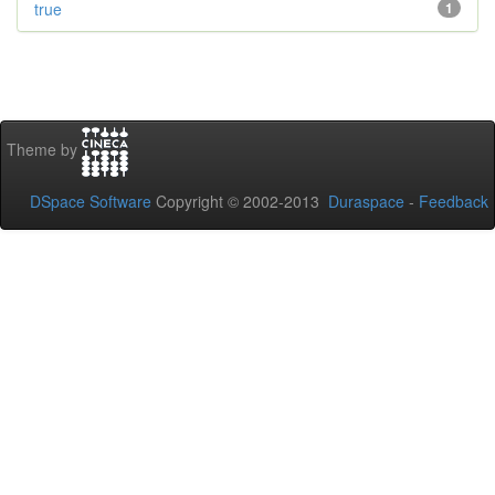
true
1
Theme by
DSpace Software
Copyright © 2002-2013
Duraspace
-
Feedback