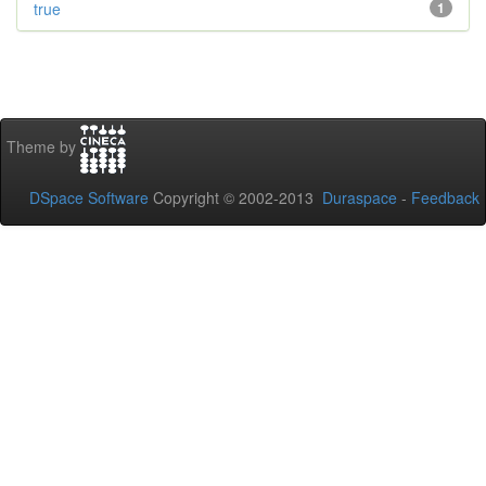
true
1
Theme by
DSpace Software
Copyright © 2002-2013
Duraspace
-
Feedback