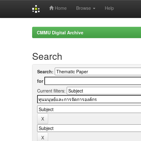
Home
Browse
Help
Skip
navigation
CMMU Digital Archive
Search
Search:
for
Current filters: