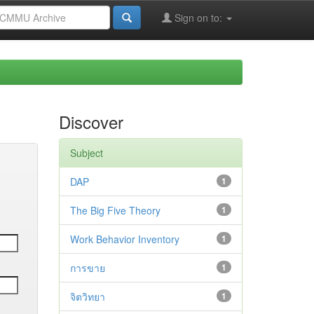
Sign on to:
Discover
Subject
DAP
1
The Big Five Theory
1
Work Behavior Inventory
1
การขาย
1
จิตวิทยา
1