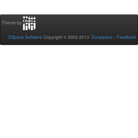
Theme by
DSpace Software
Copyright © 2002-2013
Duraspace
-
Feedback