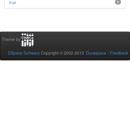
true
1
Theme by
DSpace Software
Copyright © 2002-2013
Duraspace
-
Feedback