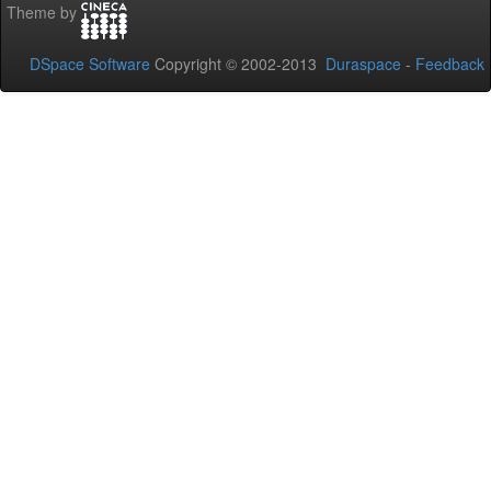
Theme by
DSpace Software
Copyright © 2002-2013
Duraspace
-
Feedback