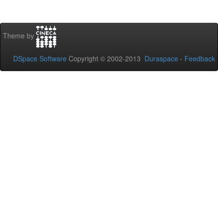
Theme by
DSpace Software
Copyright © 2002-2013
Duraspace
-
Feedback